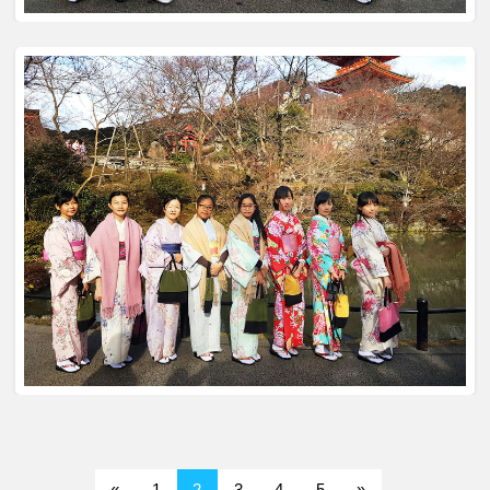
«
1
2
3
4
5
»